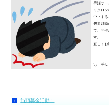
手話サー
ミクロン
中止する
来週以降
て、開催
す。
宜しくお
by 手
街頭募金活動！