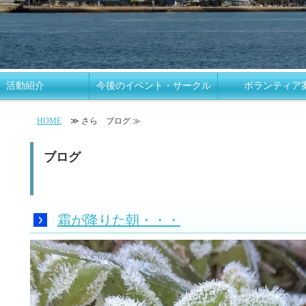
活動紹介
今後のイベント・サークル
ボランティア
案内
HOME
≫ さら ブログ ≫
ブログ
霜が降りた朝・・・