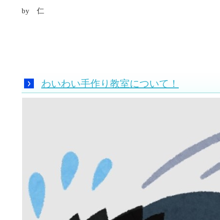
by 仁
わいわい手作り教室について！